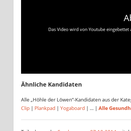
A
Das Video wird von Youtube eingebettet ab
Ähnliche Kandidaten
Alle „Höhle der Löwen“-Kandidaten aus der Kat
Clip
|
Plankpad
|
Yogaboard
| … |
Alle Gesundh