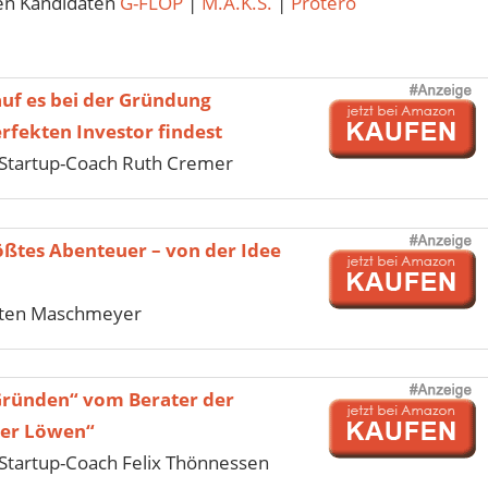
en Kandidaten
G-FLOP
|
M.A.K.S.
|
Protero
uf es bei der Gründung
fekten Investor findest
Startup-Coach Ruth Cremer
ößtes Abenteuer – von der Idee
sten Maschmeyer
Gründen“ vom Berater der
der Löwen“
tartup-Coach Felix Thönnessen