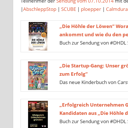
Teilnehmer der
Sendung vom 07.10.2014
mit d
|
AbschleppStop
|
SCUBE
|
ploepper
|
Calmdura
„Die Höhle der Löwen“ Wora
ankommt und wie du den per
Buch zur Sendung von #DHDL 
„Die Startup-Gang: Unser gr
zum Erfolg“
Das neue Kinderbuch von Car
„Erfolgreich Unternehmen 
Kandidaten aus „Die Höhle 
Buch zur Sendung von #DHDL S