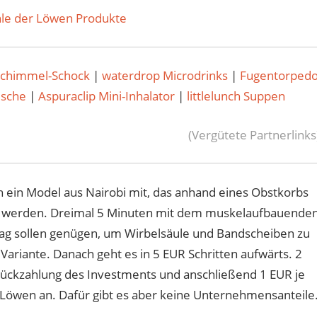
le der Löwen Produkte
Schimmel-Schock
|
waterdrop Microdrinks
|
Fugentorped
usche
|
Aspuraclip Mini-Inhalator
|
littlelunch Suppen
(Vergütete Partnerlinks
 ein Model aus Nairobi mit, das anhand eines Obstkorbs
gen werden. Dreimal 5 Minuten mit dem muskelaufbauende
Tag sollen genügen, um Wirbelsäule und Bandscheiben zu
Variante. Danach geht es in 5 EUR Schritten aufwärts. 2
Rückzahlung des Investments und anschließend 1 EUR je
n Löwen an. Dafür gibt es aber keine Unternehmensanteile