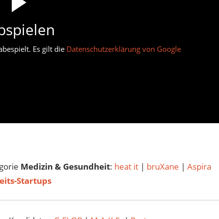
bspielen
espielt. Es gilt die
Datenschutzerklärung von Google
egorie
Medizin & Gesundheit
:
heat it
|
bruXane
|
Aspira
eits-Startups