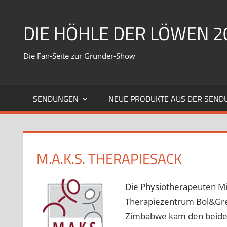
Zum
Inhalt
DIE HÖHLE DER LÖWEN 2
springen
Die Fan-Seite zur Gründer-Show
SENDUNGEN
NEUE PRODUKTE AUS DER SEND
M.A.K.S. THERAPIESACK
Die Physiotherapeuten Mi
Therapiezentrum Bol&Greu
Zimbabwe kam den beiden 