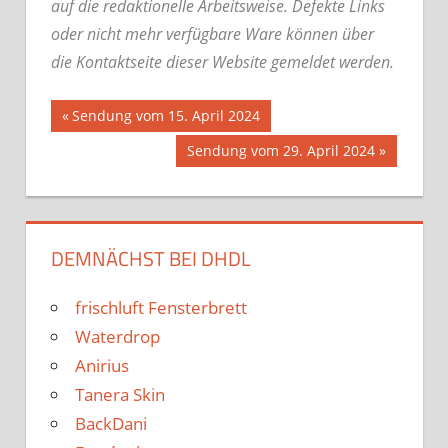
auf die redaktionelle Arbeitsweise.
Defekte Links
oder nicht mehr verfügbare Ware können über
die Kontaktseite dieser Website gemeldet werden.
Beitrags-
Vorheriger
Sendung vom 15. April 2024
Beitrag:
Nächster
Sendung vom 29. April 2024
Navigation
Beitrag:
DEMNÄCHST BEI DHDL
frischluft Fensterbrett
Waterdrop
Anirius
Tanera Skin
BackDani