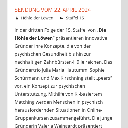
SENDUNG VOM 22. APRIL 2024
19. April 2024
Höhle der Löwen
Staffel 15
Kommentare
für
deaktiviert
In der dritten Folge der 15. Staffel von „
Die
Sendung
Höhle der Löwen
“ präsentieren innovative
vom
22.
Gründer ihre Konzepte, die von der
April
psychischen Gesundheit bis hin zur
2024
nachhaltigen Zahnbürsten-Hülle reichen. Das
Gründertrio Julia Maria Hautumm, Sophie
Schürmann und Max Kirschning stellt „peers“
vor, ein Konzept zur psychischen
Unterstützung. Mithilfe von KI-basiertem
Matching werden Menschen in psychisch
herausfordernden Situationen in Online-
Gruppenkursen zusammengeführt. Die junge
Gründerin Valeria Weingardt präsentiert