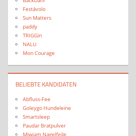
BackDani
Festávolo
Sun Matters
paddy
TRIGGin
NALU
Mon Courage
BELIEBTE KANDIDATEN
Abfluss-Fee
Goleygo Hundeleine
Smartsleep
Paudar Bratpulver
Miwiam Nagelfeile