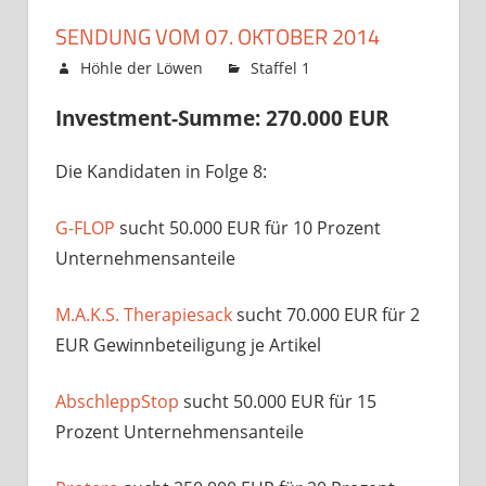
SENDUNG VOM 07. OKTOBER 2014
5. Oktober 2014
Höhle der Löwen
Staffel 1
Kommentare
für
deaktiviert
Investment-Summe: 270.000 EUR
Sendung
vom
Die Kandidaten in Folge 8:
07.
Oktober
2014
G-FLOP
sucht 50.000 EUR für 10 Prozent
Unternehmensanteile
M.A.K.S. Therapiesack
sucht 70.000 EUR für 2
EUR Gewinnbeteiligung je Artikel
AbschleppStop
sucht 50.000 EUR für 15
Prozent Unternehmensanteile