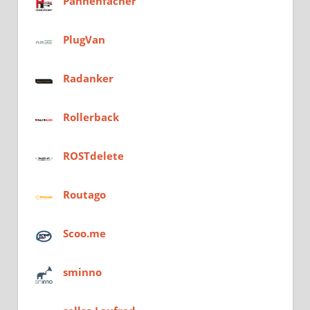
Pannenfächer
PlugVan
Radanker
Rollerback
ROSTdelete
Routago
Scoo.me
sminno