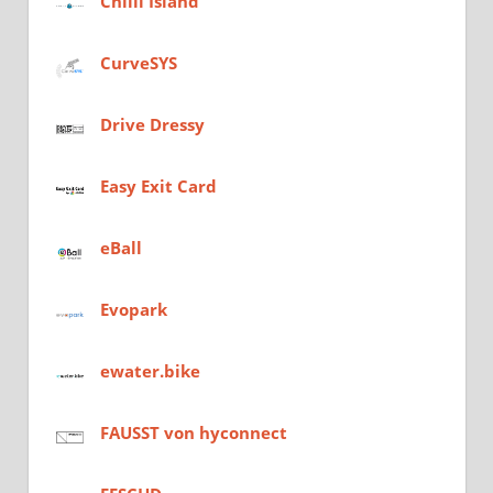
Chilli Island
CurveSYS
Drive Dressy
Easy Exit Card
eBall
Evopark
ewater.bike
FAUSST von hyconnect