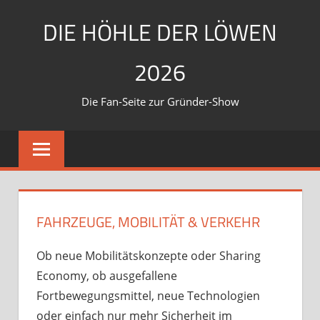
Zum
DIE HÖHLE DER LÖWEN
Inhalt
springen
2026
Die Fan-Seite zur Gründer-Show
FAHRZEUGE, MOBILITÄT & VERKEHR
Ob neue Mobilitätskonzepte oder Sharing
Economy, ob ausgefallene
Fortbewegungsmittel, neue Technologien
oder einfach nur mehr Sicherheit im