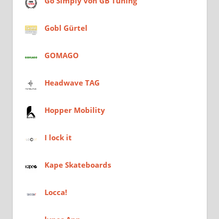
Go Simply von GB Tuning
Gobl Gürtel
GOMAGO
Headwave TAG
Hopper Mobility
I lock it
Kape Skateboards
Locca!