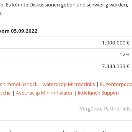
ch. Es könnte Diskussionen geben und schwierig werden,
n.
 vom 05.09.2022
1.000.000 €
12%
7.333.333 €
Schimmel-Schock
|
waterdrop Microdrinks
|
Fugentorped
usche
|
Aspuraclip Mini-Inhalator
|
littlelunch Suppen
(Vergütete Partnerlinks