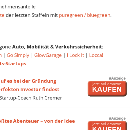
rnehmensanteile
te
der letzten Staffeln mit
puregreen / bluegreen
.
egorie
Auto, Mobilität & Verkehrssicherheit
:
h
|
Go Simply
|
GlowGarage
|
I Lock It
|
Locca!
ts-Startups
uf es bei der Gründung
fekten Investor findest
Startup-Coach Ruth Cremer
ößtes Abenteuer – von der Idee