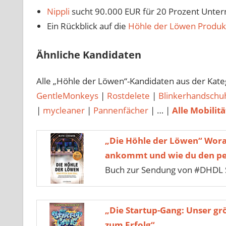
Nippli
sucht 90.000 EUR für 20 Prozent Unte
Ein Rückblick auf die
Höhle der Löwen Produk
Ähnliche Kandidaten
Alle „Höhle der Löwen“-Kandidaten aus der Kat
GentleMonkeys
|
Rostdelete
|
Blinkerhandschu
|
mycleaner
|
Pannenfächer
| … |
Alle Mobilitä
„Die Höhle der Löwen“ Wora
ankommt und wie du den per
Buch zur Sendung von #DHDL 
„Die Startup-Gang: Unser gr
zum Erfolg“