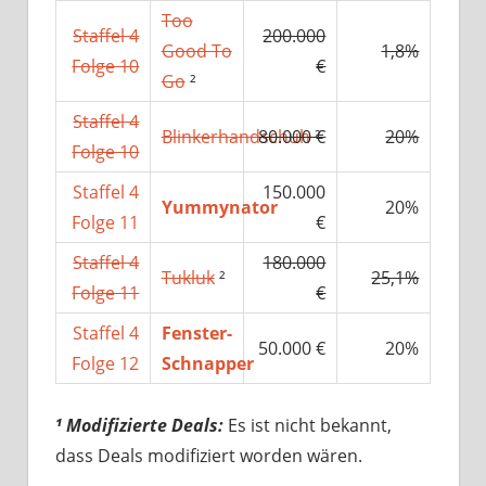
Too
Staffel 4
200.000
Good To
1,8%
Folge 10
€
Go
²
Staffel 4
Blinkerhandschuh
80.000 €
²
20%
Folge 10
Staffel 4
150.000
Yummynator
20%
Folge 11
€
Staffel 4
180.000
Tukluk
²
25,1%
Folge 11
€
Staffel 4
Fenster-
50.000 €
20%
Folge 12
Schnapper
¹ Modifizierte Deals:
Es ist nicht bekannt,
dass Deals modifiziert worden wären.