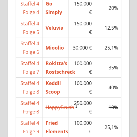
Staffel 4
Go
150.000
20%
Folge 4
Simply
€
Staffel 4
150.000
Veluvia
12,5%
Folge 5
€
Staffel 4
Mioolio
30.000 €
25,1%
Folge 6
Staffel 4
Rokitta’s
100.000
35%
Folge 7
Rostschreck
€
Staffel 4
Keddii
100.000
40%
Folge 8
Scoop
€
Staffel 4
250.000
HappyBrush
²
10%
Folge 8
€
Staffel 4
Fried
100.000
25,1%
Folge 9
Elements
€