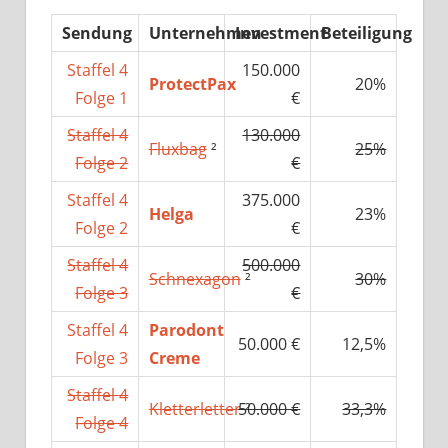
Sendung
Unternehmen
Investment
Beteiligung
Staffel 4
150.000
ProtectPax
20%
Folge 1
€
Staffel 4
130.000
Fluxbag
²
25%
Folge 2
€
Staffel 4
375.000
Helga
23%
Folge 2
€
Staffel 4
500.000
Schnexagon
²
30%
Folge 3
€
Staffel 4
Parodont
50.000 €
12,5%
Folge 3
Creme
Staffel 4
Kletterletter
50.000 €
²
33,3%
Folge 4