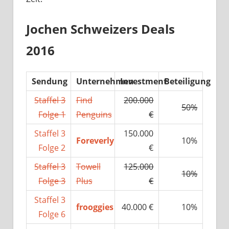
Jochen Schweizers Deals
2016
Sendung
Unternehmen
Investment
Beteiligung
Staffel 3
Find
200.000
50%
Folge 1
Penguins
€
Staffel 3
150.000
Foreverly
10%
Folge 2
€
Staffel 3
Towell
125.000
10%
Folge 3
Plus
€
Staffel 3
frooggies
40.000 €
10%
Folge 6