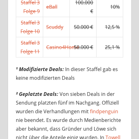
Staffel 3
100.000
eBall
10%
Folge 9
€
Staffel 3
Scuddy
50.000 €
12,5 %
Folge 10
Staffel 3
Casino4Home
50.000 €
25,1 %
Folge 11
¹ Modifizierte Deals:
In dieser Staffel gab es
keine modifizierten Deals
² Geplatzte Deals:
Von sieben Deals in der
Sendung platzten fünf im Nachgang. Offiziell
wurden die Verhandlungen mit
findpenguin
nie beendet. Es wurde durch Medienberichte
aber bekannt, dass Gründer und Löwe sich
nicht über die Anteile einig wurden. In
Towell