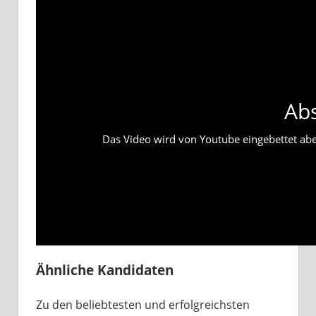
Ab
Das Video wird von Youtube eingebettet abesp
Ähnliche Kandidaten
Zu den beliebtesten und erfolgreichsten