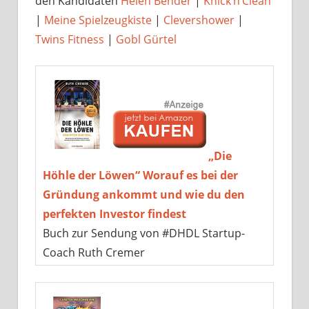
den Kandidaten
Helen Bender
|
Knick’n’Clean
|
Meine Spielzeugkiste
|
Clevershower
|
Twins Fitness
|
Gobl Gürtel
„Die
Höhle der Löwen“ Worauf es bei der
Gründung ankommt und wie du den
perfekten Investor findest
Buch zur Sendung von #DHDL Startup-
Coach Ruth Cremer