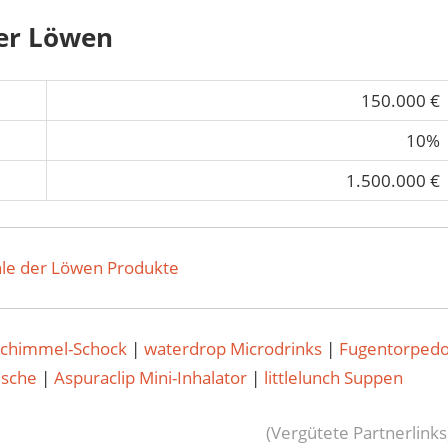
der Löwen
150.000 €
10%
1.500.000 €
le der Löwen Produkte
Schimmel-Schock
|
waterdrop Microdrinks
|
Fugentorped
usche
|
Aspuraclip Mini-Inhalator
|
littlelunch Suppen
(Vergütete Partnerlinks