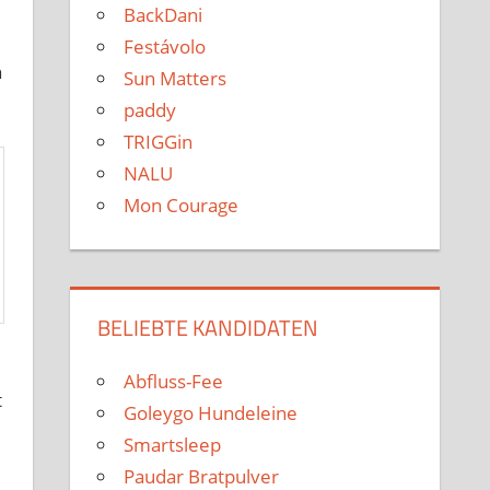
BackDani
Festávolo
n
Sun Matters
paddy
TRIGGin
NALU
Mon Courage
BELIEBTE KANDIDATEN
Abfluss-Fee
t
Goleygo Hundeleine
Smartsleep
Paudar Bratpulver