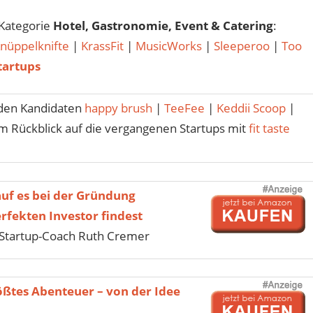
 Kategorie
Hotel, Gastronomie, Event & Catering
:
nüppelknifte
|
KrassFit
|
MusicWorks
|
Sleeperoo
|
Too
tartups
den Kandidaten
happy brush
|
TeeFee
|
Keddii Scoop
|
 Rückblick auf die vergangenen Startups mit
fit taste
uf es bei der Gründung
fekten Investor findest
Startup-Coach Ruth Cremer
ößtes Abenteuer – von der Idee