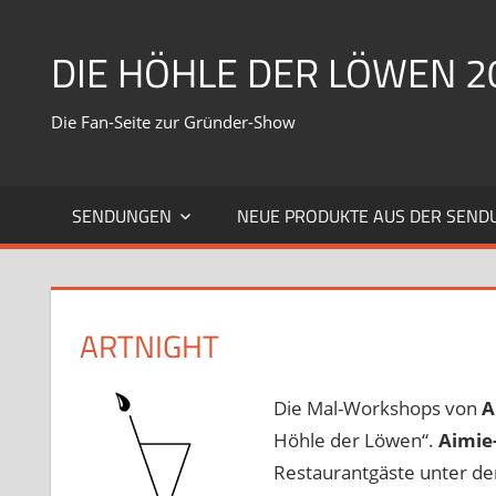
Zum
Inhalt
DIE HÖHLE DER LÖWEN 2
springen
Die Fan-Seite zur Gründer-Show
SENDUNGEN
NEUE PRODUKTE AUS DER SEND
ARTNIGHT
Die Mal-Workshops von
A
Höhle der Löwen“.
Aimie
Restaurantgäste unter der