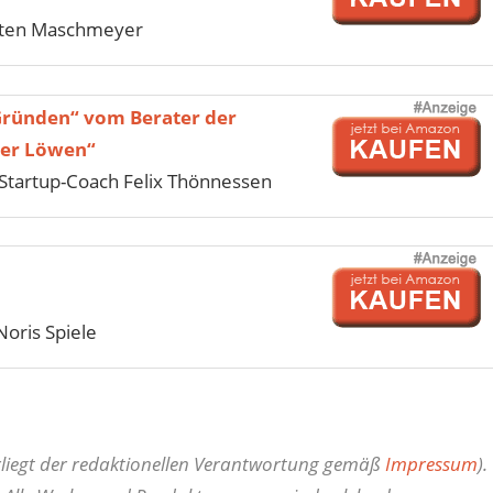
sten Maschmeyer
Gründen“ vom Berater der
der Löwen“
tartup-Coach Felix Thönnessen
Noris Spiele
erliegt der redaktionellen Verantwortung gemäß
Impressum
).