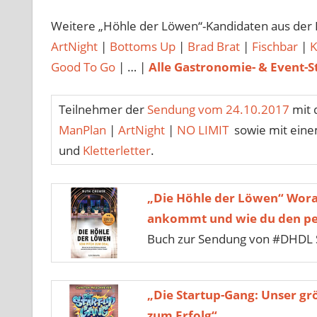
Weitere „Höhle der Löwen“-Kandidaten aus der
ArtNight
|
Bottoms Up
|
Brad Brat
|
Fischbar
|
K
Good To Go
| … |
Alle Gastronomie- & Event-S
Teilnehmer der
Sendung vom 24.10.2017
mit 
ManPlan
|
ArtNight
|
NO LIMIT
sowie mit einem
und
Kletterletter
.
„Die Höhle der Löwen“ Wora
ankommt und wie du den per
Buch zur Sendung von #DHDL 
„Die Startup-Gang: Unser gr
zum Erfolg“