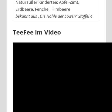
Natürsüßer Kindertee: Apfel-Zimt,
Erdbeere, Fenchel, Himbeere
bekannt aus „Die Höhle der Löwen“ Staffel 4
TeeFee im Video