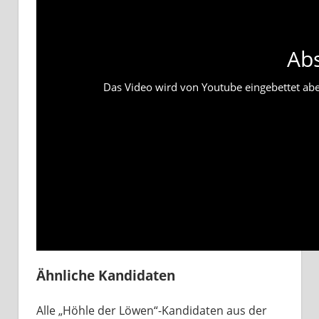
Ab
Das Video wird von Youtube eingebettet abesp
Ähnliche Kandidaten
Alle „Höhle der Löwen“-Kandidaten aus der