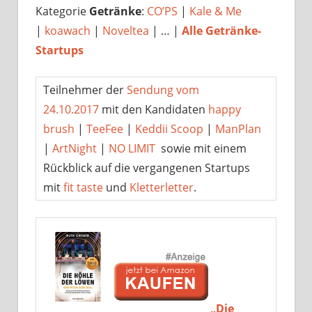
Kategorie
Getränke
:
CO’PS
|
Kale & Me
|
koawach
|
Noveltea
| … |
Alle Getränke-
Startups
Teilnehmer der
Sendung vom
24.10.2017
mit den Kandidaten
happy
brush
|
TeeFee
|
Keddii Scoop
|
ManPlan
|
ArtNight
|
NO LIMIT
sowie mit einem
Rückblick auf die vergangenen Startups
mit
fit taste
und
Kletterletter
.
„Die