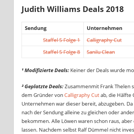
Judith Williams Deals 2018
Sendung
Unternehmen
Staffel 5 Folge 1
Calligraphy Cut
Staffel 5 Folge 8
Sanilu Clean
¹ Modifizierte Deals:
Keiner der Deals wurde modi
² Geplatzte Deals:
Zusammenmit Frank Thelen schl
dem Gründer von
Calligraphy Cut
ab, die Hälfte
Unternehmen war dieser bereit, abzugeben. Da W
nach der Sendung alleine zu gleichen oder ander
bekommen. Alle Löwen waren schon raus, aber da
lassen. Nachdem selbst Ralf Dümmel nicht inves