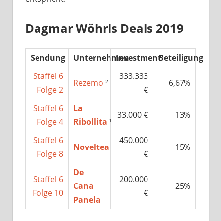
Dagmar Wöhrls Deals 2019
Sendung
Unternehmen
Investment
Beteiligung
Staffel 6
333.333
Rezemo
²
6,67%
Folge 2
€
Staffel 6
La
33.000 €
13%
Folge 4
Ribollita
¹
Staffel 6
450.000
Noveltea
15%
Folge 8
€
De
Staffel 6
200.000
Cana
25%
Folge 10
€
Panela