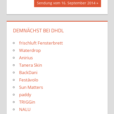
Nächster
Sendung vom 16. September 2014
Navigation
Beitrag:
DEMNÄCHST BEI DHDL
frischluft Fensterbrett
Waterdrop
Anirius
Tanera Skin
BackDani
Festávolo
Sun Matters
paddy
TRIGGin
NALU