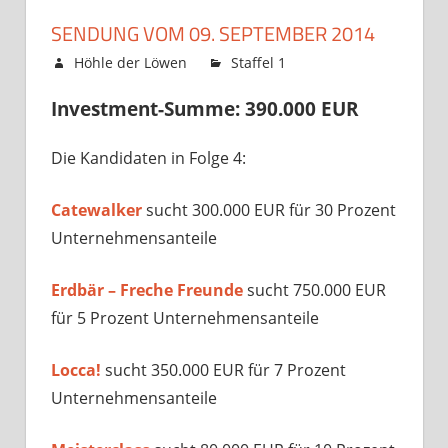
SENDUNG VOM 09. SEPTEMBER 2014
9. September 2014
Höhle der Löwen
Staffel 1
Kommentare
für
deaktiviert
Investment-Summe: 390.000 EUR
Sendung
vom
Die Kandidaten in Folge 4:
09.
Septembe
2014
Catewalker
sucht 300.000 EUR für 30 Prozent
Unternehmensanteile
Erdbär – Freche Freunde
sucht 750.000 EUR
für 5 Prozent Unternehmensanteile
Locca!
sucht 350.000 EUR für 7 Prozent
Unternehmensanteile