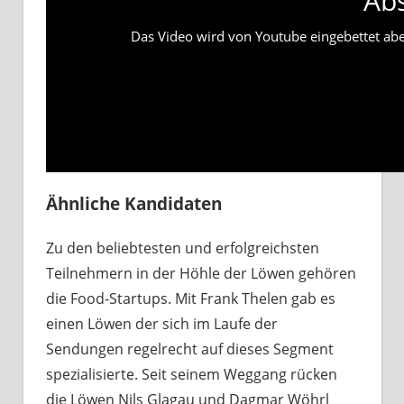
Ab
Das Video wird von Youtube eingebettet abesp
Ähnliche Kandidaten
Zu den beliebtesten und erfolgreichsten
Teilnehmern in der Höhle der Löwen gehören
die Food-Startups. Mit Frank Thelen gab es
einen Löwen der sich im Laufe der
Sendungen regelrecht auf dieses Segment
spezialisierte. Seit seinem Weggang rücken
die Löwen Nils Glagau und Dagmar Wöhrl