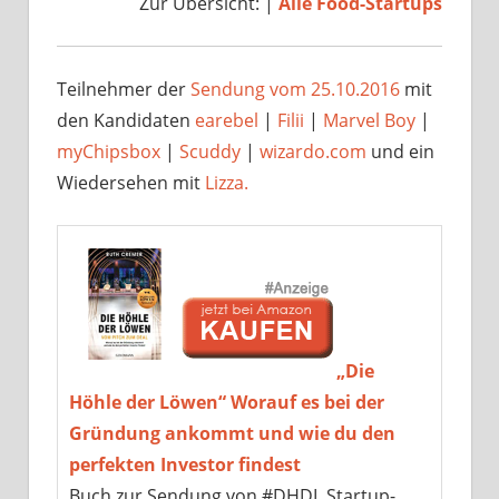
Zur Übersicht: |
Alle Food-Startups
Teilnehmer der
Sendung vom 25.10.2016
mit
den Kandidaten
earebel
|
Filii
|
Marvel Boy
|
myChipsbox
|
Scuddy
|
wizardo.com
und ein
Wiedersehen mit
Lizza.
„Die
Höhle der Löwen“ Worauf es bei der
Gründung ankommt und wie du den
perfekten Investor findest
Buch zur Sendung von #DHDL Startup-