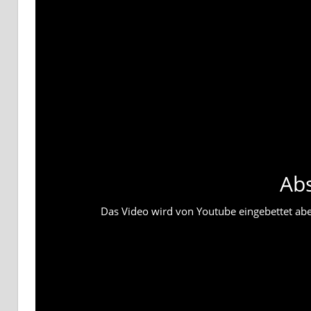
Ab
Das Video wird von Youtube eingebettet abesp