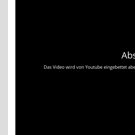
Ab
Das Video wird von Youtube eingebettet abesp