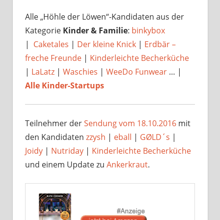
Alle „Höhle der Löwen“-Kandidaten aus der
Kategorie
Kinder & Familie
:
binkybox
|
Caketales
|
Der kleine Knick
|
Erdbär –
freche Freunde
|
Kinderleichte Becherküche
|
LaLatz
|
Waschies
|
WeeDo Funwear
… |
Alle Kinder-Startups
Teilnehmer der
Sendung vom 18.10.2016
mit
den Kandidaten
zzysh
|
eball
|
GØLD´s
|
Joidy
|
Nutriday
|
Kinderleichte Becherküche
und einem Update zu
Ankerkraut
.