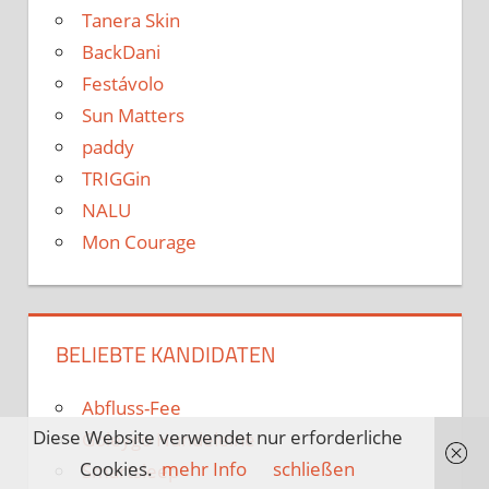
Tanera Skin
BackDani
Festávolo
Sun Matters
paddy
TRIGGin
NALU
Mon Courage
BELIEBTE KANDIDATEN
Abfluss-Fee
Diese Website verwendet nur erforderliche
Goleygo Hundeleine
Cookies.
mehr Info
schließen
Smartsleep