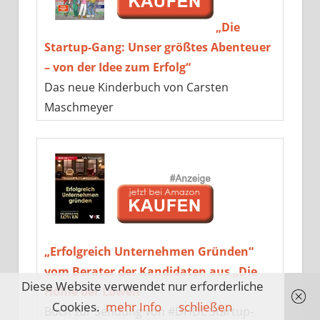
„Die
Startup-Gang: Unser größtes Abenteuer
– von der Idee zum Erfolg“
Das neue Kinderbuch von Carsten
Maschmeyer
„Erfolgreich Unternehmen Gründen“
vom Berater der Kandidaten aus „Die
Diese Website verwendet nur erforderliche
Höhle der Löwen“
Cookies.
mehr Info
schließen
Buch zur Sendung von #DHDL Startup-