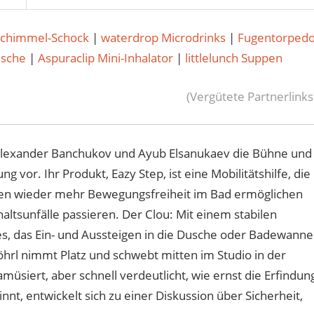
Schimmel-Schock
|
waterdrop Microdrinks
|
Fugentorped
usche
|
Aspuraclip Mini-Inhalator
|
littlelunch Suppen
(Vergütete Partnerlinks
 Alexander Banchukov und Ayub Elsanukaev die Bühne und
g vor. Ihr Produkt, Eazy Step, ist eine Mobilitätshilfe, die
hen wieder mehr Bewegungsfreiheit im Bad ermöglichen
altsunfälle passieren. Der Clou: Mit einem stabilen
es, das Ein- und Aussteigen in die Dusche oder Badewanne
rl nimmt Platz und schwebt mitten im Studio in der
amüsiert, aber schnell verdeutlicht, wie ernst die Erfindun
innt, entwickelt sich zu einer Diskussion über Sicherheit,