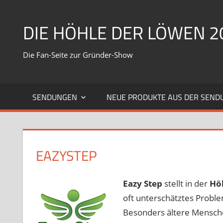
Zum
Inhalt
DIE HÖHLE DER LÖWEN 2
springen
Die Fan-Seite zur Gründer-Show
SENDUNGEN
NEUE PRODUKTE AUS DER SEND
EAZYSTEP
Eazy Step
stellt in der
Hö
oft unterschätztes Probl
Besonders ältere Mensche