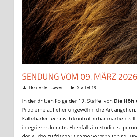
SENDUNG VOM 09. MÄRZ 202
6. März 2026
Höhle der Löwen
Staffel 19
Kommentare d
In der dritten Folge der 19. Staffel von
Die Höhl
Probleme auf eher ungewöhnliche Art angehen. 
Kältebäder technisch kontrollierbar machen will
integrieren könnte. Ebenfalls im Studio: supernu
der Küche zu frischer Creme verarbeiten soll u