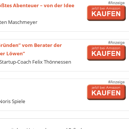
ößtes Abenteuer – von der Idee
sten Maschmeyer
Gründen“ vom Berater der
der Löwen“
tartup-Coach Felix Thönnessen
Noris Spiele