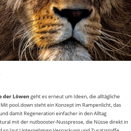
6
für
eaktiviert
Sendung
e der Löwen
geht es erneut um Ideen, die alltägliche
vom
Mit pool.down steht ein Konzept im Rampenlicht, das
09.
März
 und damit Regeneration einfacher in den Alltag
2026
tural mit der nutbooster-Nusspresse, die Nüsse direkt in
nd so laut Unternehmen Verpackung und Zusatzstoffe