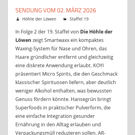
SENDUNG VOM 02. MÄRZ 2026
27. Februar 2026
Höhle der Löwen
Staffel 19
Kommentare
für
deaktiviert
In Folge 2 der 19. Staffel von
Die Höhle der
Sendung
Löwen
zeigt Smartwaxx ein kompaktes
vom
02.
Waxing-System für Nase und Ohren, das
März
Haare gründlicher entfernt und gleichzeitig
2026
eine diskrete Anwendung erlaubt. KOYI
präsentiert Micro Spirits, die den Geschmack
klassischer Spirituosen liefern, aber deutlich
weniger Alkohol enthalten, was bewussten
Genuss fördern könnte. Hansegrün bringt
Superfoods in praktischer Pulverform, die
eine einfache Integration gesunder
Ernährung in den Alltag erlauben und
Verpackungsmüll reduzieren sollen. AR-