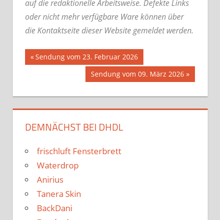
auf die redaktionelle Arbeitsweise.
Defekte Links
oder nicht mehr verfügbare Ware können über
die Kontaktseite dieser Website gemeldet werden.
Beitrags-
Vorheriger
Sendung vom 23. Februar 2026
Beitrag:
Nächster
Sendung vom 09. März 2026
Navigation
Beitrag:
DEMNÄCHST BEI DHDL
frischluft Fensterbrett
Waterdrop
Anirius
Tanera Skin
BackDani