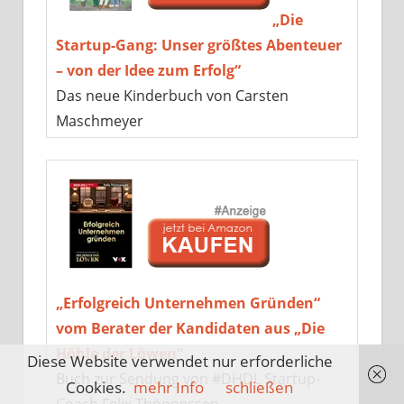
„Die
Startup-Gang: Unser größtes Abenteuer
– von der Idee zum Erfolg“
Das neue Kinderbuch von Carsten
Maschmeyer
„Erfolgreich Unternehmen Gründen“
vom Berater der Kandidaten aus „Die
Höhle der Löwen“
Diese Website verwendet nur erforderliche
Buch zur Sendung von #DHDL Startup-
Cookies.
mehr Info
schließen