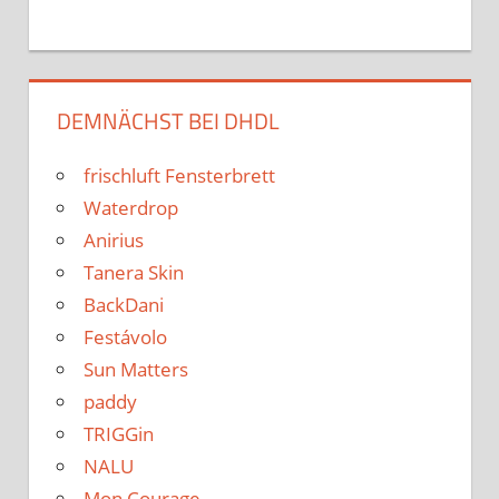
DEMNÄCHST BEI DHDL
frischluft Fensterbrett
Waterdrop
Anirius
Tanera Skin
BackDani
Festávolo
Sun Matters
paddy
TRIGGin
NALU
Mon Courage