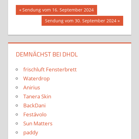
Beitrags-
Vorheriger
Sendung vom 16. September 2024
Beitrag:
Nächster
Sendung vom 30. September 2024
Navigation
Beitrag:
DEMNÄCHST BEI DHDL
frischluft Fensterbrett
Waterdrop
Anirius
Tanera Skin
BackDani
Festávolo
Sun Matters
paddy