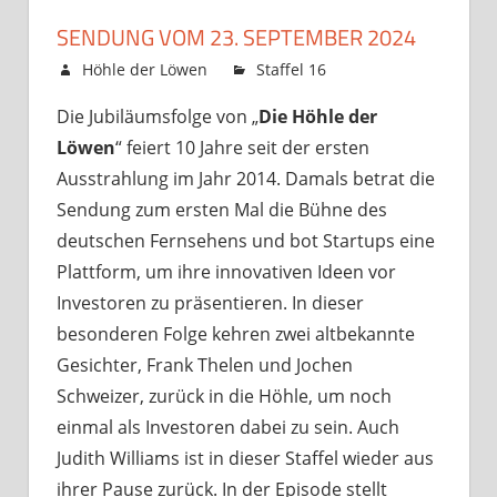
SENDUNG VOM 23. SEPTEMBER 2024
19. September 2024
Höhle der Löwen
Staffel 16
Kommentare
für
deaktiviert
Die Jubiläumsfolge von „
Die Höhle der
Sendung
Löwen
“ feiert 10 Jahre seit der ersten
vom
23.
Ausstrahlung im Jahr 2014. Damals betrat die
Septemb
Sendung zum ersten Mal die Bühne des
2024
deutschen Fernsehens und bot Startups eine
Plattform, um ihre innovativen Ideen vor
Investoren zu präsentieren. In dieser
besonderen Folge kehren zwei altbekannte
Gesichter, Frank Thelen und Jochen
Schweizer, zurück in die Höhle, um noch
einmal als Investoren dabei zu sein. Auch
Judith Williams ist in dieser Staffel wieder aus
ihrer Pause zurück. In der Episode stellt