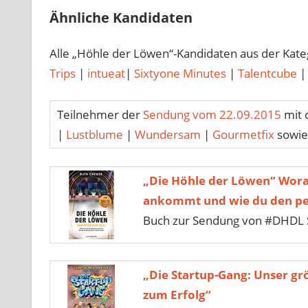
Ähnliche Kandidaten
Alle „Höhle der Löwen“-Kandidaten aus der Kat
Trips
|
intueat
|
Sixtyone Minutes
|
Talentcube
Teilnehmer der
Sendung vom 22.09.2015
mit 
|
Lustblume
|
Wundersam
|
Gourmetfix
sowie 
„Die Höhle der Löwen“ Wora
ankommt und wie du den per
Buch zur Sendung von #DHDL 
„Die Startup-Gang: Unser gr
zum Erfolg“