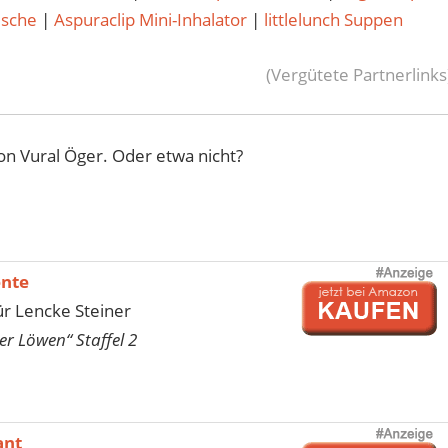
usche
|
Aspuraclip Mini-Inhalator
|
littlelunch Suppen
(Vergütete Partnerlinks
n Vural Öger. Oder etwa nicht?
ente
r Lencke Steiner
er Löwen“ Staffel 2
ant