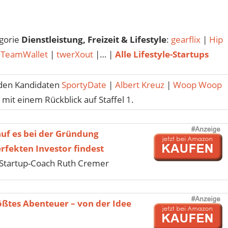
egorie
Dienstleistung, Freizeit & Lifestyle
:
gearflix
|
Hip
|
TeamWallet
|
twerXout
|… |
Alle Lifestyle-Startups
den Kandidaten
SportyDate
|
Albert Kreuz
|
Woop Woop
mit einem Rückblick auf Staffel 1.
uf es bei der Gründung
fekten Investor findest
Startup-Coach Ruth Cremer
ößtes Abenteuer – von der Idee