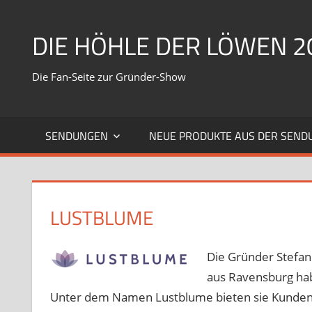
Zum
Inhalt
DIE HÖHLE DER LÖWEN 2
springen
Die Fan-Seite zur Gründer-Show
SENDUNGEN
NEUE PRODUKTE AUS DER SEND
LUSTBLUME
Die Gründer Stefan
aus Ravensburg hab
Unter dem Namen Lustblume bieten sie Kunden ei