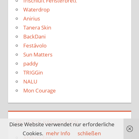
frischluft Fensterbrett
Waterdrop
Anirius
Tanera Skin
BackDani
Festávolo
Sun Matters
paddy
TRIGGin
NALU
Mon Courage
BELIEBTE KANDIDATEN
Diese Website verwendet nur erforderliche
Cookies.
mehr Info
schließen
Abfluss-Fee