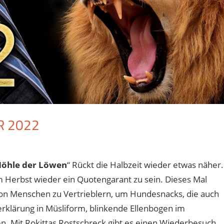
R 2022
für
eaktiviert
Sendung
Höhle der Löwen
“ Rückt die Halbzeit wieder etwas näher.
vom
 Herbst wieder ein Quotengarant zu sein. Dieses Mal
19.
September
on Menschen zu Vertrieblern, um Hundesnacks, die auch
2022
rklärung in Müsliform, blinkende Ellenbogen im
. Mit Rokittas Rostschreck gibt es einen Wiederbesuch