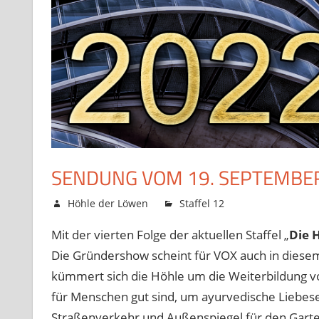
SENDUNG VOM 19. SEPTEMBE
15. September 2022
Höhle der Löwen
Staffel 12
Kommentare d
Mit der vierten Folge der aktuellen Staffel „
Die 
Die Gründershow scheint für VOX auch in diesem
kümmert sich die Höhle um die Weiterbildung v
für Menschen gut sind, um ayurvedische Liebese
Straßenverkehr und Außenspiegel für den Garten