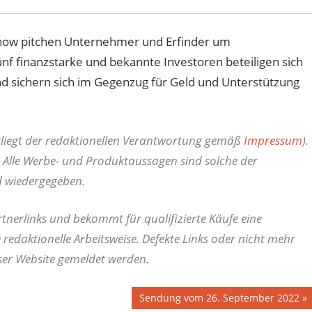
how pitchen Unternehmer und Erfinder um
nf finanzstarke und bekannte Investoren beteiligen sich
 sichern sich im Gegenzug für Geld und Unterstützung
erliegt der redaktionellen Verantwortung gemäß
Impressum
).
 Alle Werbe- und Produktaussagen sind solche der
d wiedergegeben.
nerlinks und bekommt für qualifizierte Käufe eine
e redaktionelle Arbeitsweise.
Defekte Links oder nicht mehr
ser Website gemeldet werden.
Nächster
Sendung vom 26. September 2022