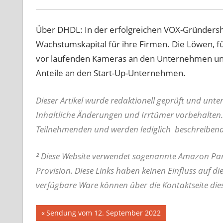
Über DHDL: In der erfolgreichen VOX-Gründers
Wachstumskapital für ihre Firmen. Die Löwen, fü
vor laufenden Kameras an den Unternehmen und
Anteile an den Start-Up-Unternehmen.
Dieser Artikel wurde redaktionell geprüft und unt
Inhaltliche Änderungen und Irrtümer vorbehalten.
Teilnehmenden und werden lediglich beschreiben
² Diese Website verwendet sogenannte Amazon Part
Provision. Diese Links haben keinen Einfluss auf di
verfügbare Ware können über die Kontaktseite die
Beitrags-
Vorheriger
Sendung vom 12. September 2022