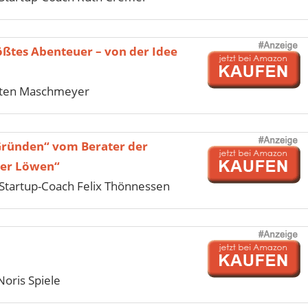
ößtes Abenteuer – von der Idee
sten Maschmeyer
Gründen“ vom Berater der
der Löwen“
tartup-Coach Felix Thönnessen
Noris Spiele