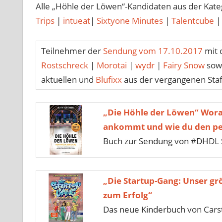
Alle „Höhle der Löwen“-Kandidaten aus der Kat
Trips
|
intueat
|
Sixtyone Minutes
|
Talentcube
Teilnehmer der
Sendung vom 17.10.2017
mit 
Rostschreck
|
Morotai
|
wydr
|
Fairy Snow
sowi
aktuellen und
Blufixx
aus der vergangenen Staf
„Die Höhle der Löwen“ Wora
ankommt und wie du den per
Buch zur Sendung von #DHDL 
„Die Startup-Gang: Unser gr
zum Erfolg“
Das neue Kinderbuch von Car