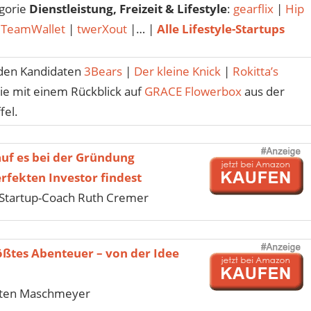
egorie
Dienstleistung, Freizeit & Lifestyle
:
gearflix
|
Hip
|
TeamWallet
|
twerXout
|… |
Alle Lifestyle-Startups
den Kandidaten
3Bears
|
Der kleine Knick
|
Rokitta’s
e mit einem Rückblick auf
GRACE Flowerbox
aus der
fel.
uf es bei der Gründung
fekten Investor findest
Startup-Coach Ruth Cremer
ößtes Abenteuer – von der Idee
sten Maschmeyer