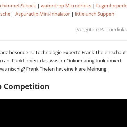
Schimmel-Schock
|
waterdrop Microdrinks
|
Fugentorped
usche
|
Aspuraclip Mini-Inhalator
|
littlelunch Suppen
(Vergütete Partnerlinks
ganz besonders. Technologie-Experte Frank Thelen schaut
u an. Funktioniert das, was im Onlinedating funktioniert
was nischig? Frank Thelen hat eine klare Meinung.
p Competition