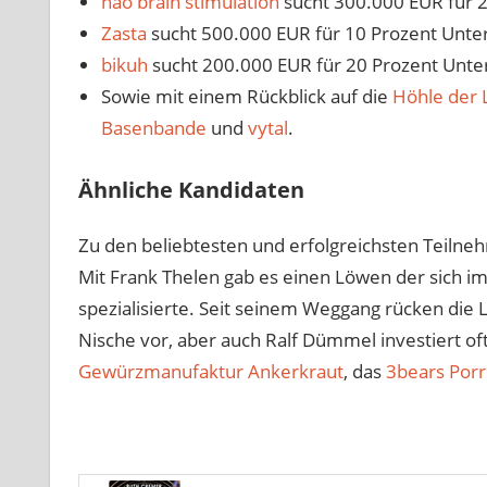
nao brain stimulation
sucht 300.000 EUR für 
Zasta
sucht 500.000 EUR für 10 Prozent Unt
bikuh
sucht 200.000 EUR für 20 Prozent Unt
Sowie mit einem Rückblick auf die
Höhle der
Basenbande
und
vytal
.
Ähnliche Kandidaten
Zu den beliebtesten und erfolgreichsten Teilne
Mit Frank Thelen gab es einen Löwen der sich i
spezialisierte. Seit seinem Weggang rücken die
Nische vor, aber auch Ralf Dümmel investiert of
Gewürzmanufaktur Ankerkraut
, das
3bears Porr