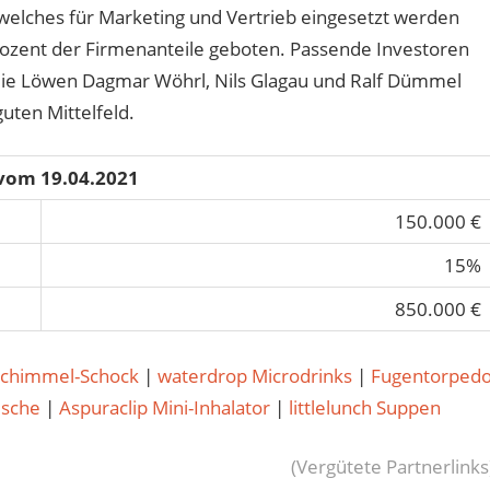
welches für Marketing und Vertrieb eingesetzt werden
zent der Firmenanteile geboten. Passende Investoren
l die Löwen Dagmar Wöhrl, Nils Glagau und Ralf Dümmel
uten Mittelfeld.
 vom 19.04.2021
150.000 €
15%
850.000 €
Schimmel-Schock
|
waterdrop Microdrinks
|
Fugentorped
usche
|
Aspuraclip Mini-Inhalator
|
littlelunch Suppen
(Vergütete Partnerlinks