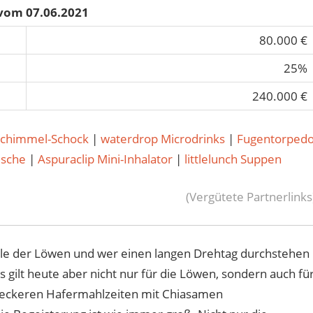
 vom 07.06.2021
80.000 €
25%
240.000 €
Schimmel-Schock
|
waterdrop Microdrinks
|
Fugentorped
usche
|
Aspuraclip Mini-Inhalator
|
littlelunch Suppen
(Vergütete Partnerlinks
öhle der Löwen und wer einen langen Drehtag durchstehen
s gilt heute aber nicht nur für die Löwen, sondern auch fü
 leckeren Hafermahlzeiten mit Chiasamen