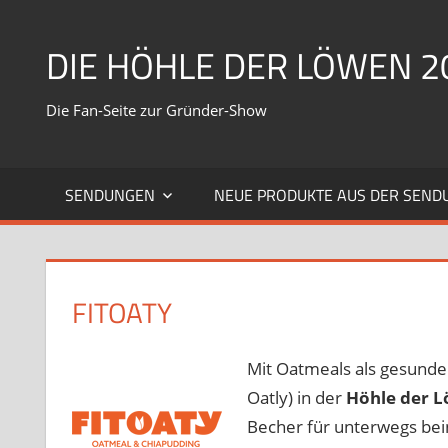
Zum
Inhalt
DIE HÖHLE DER LÖWEN 2
springen
Die Fan-Seite zur Gründer-Show
SENDUNGEN
NEUE PRODUKTE AUS DER SEND
FITOATY
Mit Oatmeals als gesund
Oatly) in der
Höhle der 
Becher für unterwegs bein