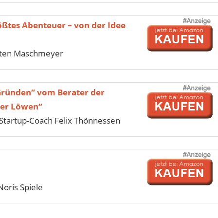
ößtes Abenteuer – von der Idee
sten Maschmeyer
Gründen“ vom Berater der
der Löwen“
tartup-Coach Felix Thönnessen
Noris Spiele