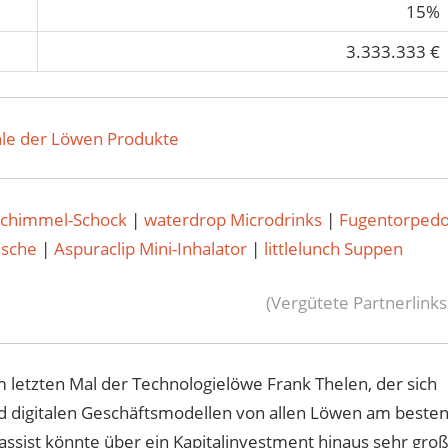
15%
3.333.333 €
le der Löwen Produkte
Schimmel-Schock
|
waterdrop Microdrinks
|
Fugentorped
usche
|
Aspuraclip Mini-Inhalator
|
littlelunch Suppen
(Vergütete Partnerlinks
um letzten Mal der Technologielöwe Frank Thelen, der sich
d digitalen Geschäftsmodellen von allen Löwen am beste
assist könnte über ein Kapitalinvestment hinaus sehr gro