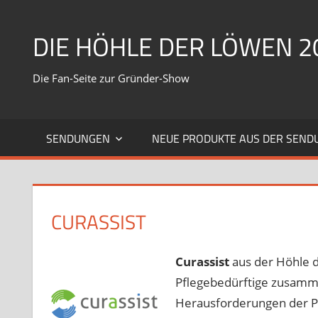
Zum
Inhalt
DIE HÖHLE DER LÖWEN 2
springen
Die Fan-Seite zur Gründer-Show
SENDUNGEN
NEUE PRODUKTE AUS DER SEND
CURASSIST
Curassist
aus der Höhle d
Pflegebedürftige zusamme
Herausforderungen der Pf