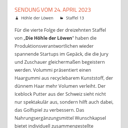
SENDUNG VOM 24. APRIL 2023
21. April 2023
Höhle der Löwen
Staffel 13
Kommentare
für
deaktiviert
Für die vierte Folge der dreizehnten Staffel
Sendung
von „
Die Höhle der Löwen
“ haben die
vom
24.
Produktionsverantwortlichen wieder
April
spannende Startups im Gepäck, die die Jury
2023
und Zuschauer gleichermaßen begeistern
werden. Volummi präsentiert einen
Haargummi aus recyclebarem Kunststoff, der
dünnem Haar mehr Volumen verleiht. Der
Iceblock Putter aus der Schweiz sieht nicht
nur spektakulär aus, sondern hilft auch dabei,
das Golfspiel zu verbessern. Das
Nahrungsergänzungsmittel Wunschkapsel
bietet individuell zusammengestellte