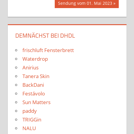
Nächster
Sendung vom 01. Mai 2023
Navigation
Beitrag:
DEMNÄCHST BEI DHDL
frischluft Fensterbrett
Waterdrop
Anirius
Tanera Skin
BackDani
Festávolo
Sun Matters
paddy
TRIGGin
NALU