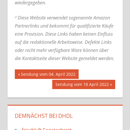
wiedergegeben.
² Diese Website verwendet sogenannte Amazon
Partnerlinks und bekommt für qualifizierte Käufe
eine Provision. Diese Links haben keinen Einfluss
auf die redaktionelle Arbeitsweise.
Defekte Links
oder nicht mehr verfügbare Ware können über
die Kontaktseite dieser Website gemeldet werden.
Beitrags-
Vorheriger
Sendung vom 04. April 2022
Beitrag:
Nächster
Sendung vom 18 April 2022
Navigation
Beitrag:
DEMNÄCHST BEI DHDL
frischluft Fensterbrett