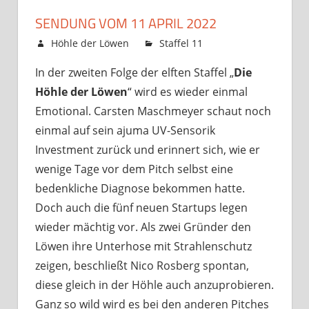
SENDUNG VOM 11 APRIL 2022
6. April 2022
Höhle der Löwen
Staffel 11
Kommentare
für
deaktiviert
In der zweiten Folge der elften Staffel „
Die
Sendung
Höhle der Löwen
“ wird es wieder einmal
vom
11
Emotional. Carsten Maschmeyer schaut noch
April
einmal auf sein ajuma UV-Sensorik
2022
Investment zurück und erinnert sich, wie er
wenige Tage vor dem Pitch selbst eine
bedenkliche Diagnose bekommen hatte.
Doch auch die fünf neuen Startups legen
wieder mächtig vor. Als zwei Gründer den
Löwen ihre Unterhose mit Strahlenschutz
zeigen, beschließt Nico Rosberg spontan,
diese gleich in der Höhle auch anzuprobieren.
Ganz so wild wird es bei den anderen Pitches