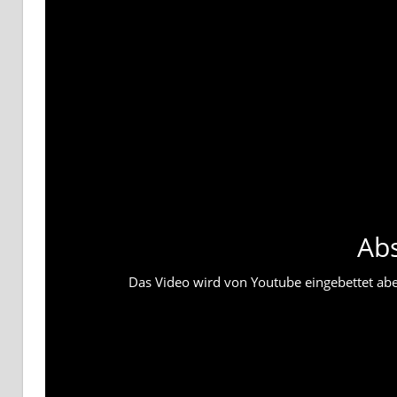
Ab
Das Video wird von Youtube eingebettet abesp