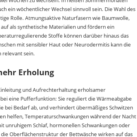
 zwei Wochen zu wechseln. In heißen Sommermonaten
ch ein wöchentlicher Wechsel sinnvoll sein. Die Wahl des
ichtige Rolle. Atmungsaktive Naturfasern wie Baumwolle,
uf als synthetische Materialien und fördern ein
mperaturregulierende Stoffe können darüber hinaus das
enschen mit sensibler Haut oder Neurodermitis kann die
 relevant sein.
mehr Erholung
e Einleitung und Aufrechterhaltung erholsamer
ei eine Pufferfunktion: Sie reguliert die Wärmeabgabe
ie bei Bedarf ab, und verhindert übermäßiges Schwitzen
nnen helfen, Temperaturschwankungen während der Nacht
it unruhigem Schlaf, hormonellen Schwankungen oder
 die Oberflächenstruktur der Bettwäsche wirken auf das