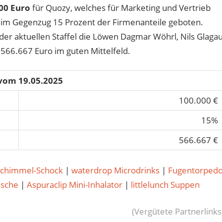
00 Euro
für Quozy, welches für Marketing und Vertrieb
m Gegenzug 15 Prozent der Firmenanteile geboten.
der aktuellen Staffel die Löwen Dagmar Wöhrl, Nils Glaga
566.667 Euro im guten Mittelfeld.
 vom 19.05.2025
100.000 €
15%
566.667 €
Schimmel-Schock
|
waterdrop Microdrinks
|
Fugentorped
usche
|
Aspuraclip Mini-Inhalator
|
littlelunch Suppen
(Vergütete Partnerlinks