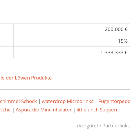
200.000 €
15%
1.333.333 €
le der Löwen Produkte
Schimmel-Schock
|
waterdrop Microdrinks
|
Fugentorped
usche
|
Aspuraclip Mini-Inhalator
|
littlelunch Suppen
(Vergütete Partnerlinks