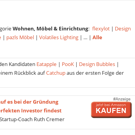
egorie
Wohnen, Möbel & Einrichtung
:
flexylot
|
Design
e
|
pazls Möbel
|
Volatiles Lighting
| … |
Alle
den Kandidaten
Eatapple
|
PooK
|
Design Bubbles
|
einem Rückblick auf
Catchup
aus der ersten Folge der
uf es bei der Gründung
fekten Investor findest
Startup-Coach Ruth Cremer