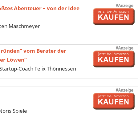
ößtes Abenteuer – von der Idee
sten Maschmeyer
Gründen“ vom Berater der
der Löwen“
tartup-Coach Felix Thönnessen
Noris Spiele