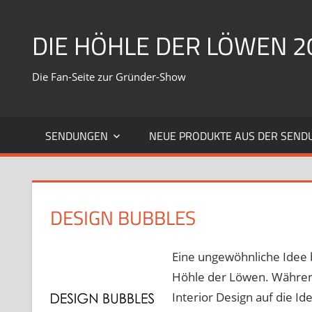
Zum
Inhalt
DIE HÖHLE DER LÖWEN 2
springen
Die Fan-Seite zur Gründer-Show
SENDUNGEN
NEUE PRODUKTE AUS DER SEND
DESIGN BUBBLES
Eine ungewöhnliche Idee
Höhle der Löwen. Währen
Interior Design auf die I