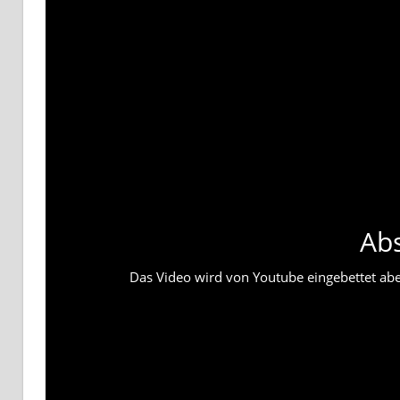
Ab
Das Video wird von Youtube eingebettet abesp