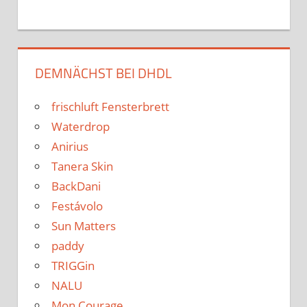
DEMNÄCHST BEI DHDL
frischluft Fensterbrett
Waterdrop
Anirius
Tanera Skin
BackDani
Festávolo
Sun Matters
paddy
TRIGGin
NALU
Mon Courage