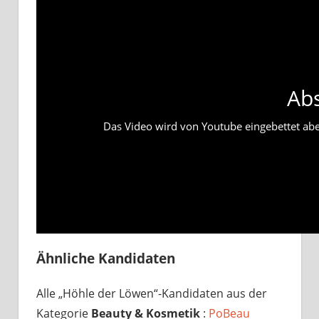
Ab
Das Video wird von Youtube eingebettet abesp
Ähnliche Kandidaten
Alle „Höhle der Löwen“-Kandidaten aus der
Kategorie
Beauty & Kosmetik
:
PoBeau