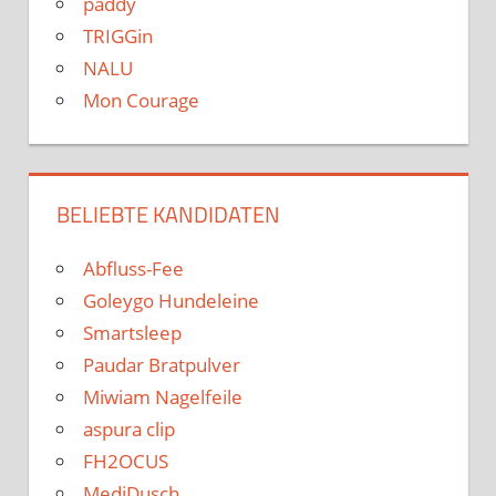
paddy
TRIGGin
NALU
Mon Courage
BELIEBTE KANDIDATEN
Abfluss-Fee
Goleygo Hundeleine
Smartsleep
Paudar Bratpulver
Miwiam Nagelfeile
aspura clip
FH2OCUS
MediDusch