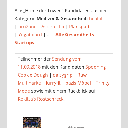
Alle „Höhle der Löwen“-Kandidaten aus der
Kategorie
Medizin & Gesundheit
:
heat it
|
bruXane
|
Aspira Clip
|
Plankpad
|
Yogaboard
| … |
Alle Gesundheits-
Startups
Teilnehmer der
Sendung vom
11.09.2018
mit den Kandidaten
Spooning
Cookie Dough
|
daisygrip
|
Ruwi
Multiharke
|
furryfit
|
pazls Möbel
|
Trinity
Mode
sowie mit einem Rückblick auf
Rokitta’s Rostschreck
.