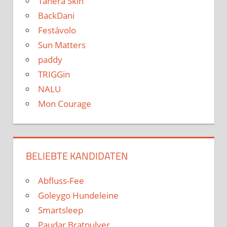
Tanera Skin
BackDani
Festávolo
Sun Matters
paddy
TRIGGin
NALU
Mon Courage
BELIEBTE KANDIDATEN
Abfluss-Fee
Goleygo Hundeleine
Smartsleep
Paudar Bratpulver