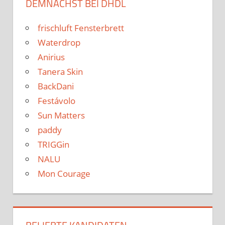
DEMNÄCHST BEI DHDL
frischluft Fensterbrett
Waterdrop
Anirius
Tanera Skin
BackDani
Festávolo
Sun Matters
paddy
TRIGGin
NALU
Mon Courage