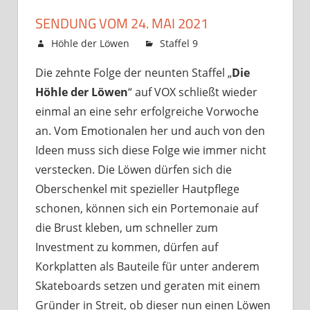
SENDUNG VOM 24. MAI 2021
19. Mai 2021
Höhle der Löwen
Staffel 9
Kommentare
für
deaktiviert
Die zehnte Folge der neunten Staffel „
Die
Sendung
Höhle der Löwen
“ auf VOX schließt wieder
vom
24.
einmal an eine sehr erfolgreiche Vorwoche
Mai
an. Vom Emotionalen her und auch von den
2021
Ideen muss sich diese Folge wie immer nicht
verstecken. Die Löwen dürfen sich die
Oberschenkel mit spezieller Hautpflege
schonen, können sich ein Portemonaie auf
die Brust kleben, um schneller zum
Investment zu kommen, dürfen auf
Korkplatten als Bauteile für unter anderem
Skateboards setzen und geraten mit einem
Gründer in Streit, ob dieser nun einen Löwen