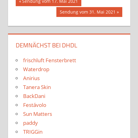
Beitrags-
Vorheriger
Sendung vom 17. Mai 2021
Beitrag:
Nächster
Sendung vom 31. Mai 2021
Navigation
Beitrag:
DEMNÄCHST BEI DHDL
frischluft Fensterbrett
Waterdrop
Anirius
Tanera Skin
BackDani
Festávolo
Sun Matters
paddy
TRIGGin