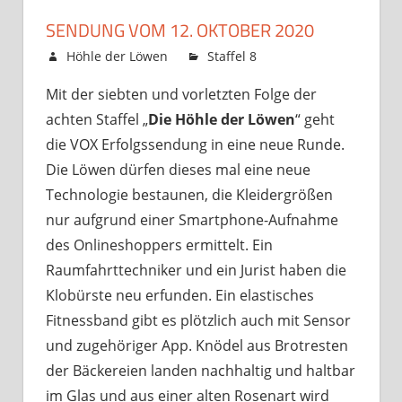
SENDUNG VOM 12. OKTOBER 2020
8. Oktober 2020
Höhle der Löwen
Staffel 8
Kommentare
für
deaktiviert
Mit der siebten und vorletzten Folge der
Sendung
achten Staffel „
Die Höhle der Löwen
“ geht
vom
12.
die VOX Erfolgssendung in eine neue Runde.
Oktober
Die Löwen dürfen dieses mal eine neue
2020
Technologie bestaunen, die Kleidergrößen
nur aufgrund einer Smartphone-Aufnahme
des Onlineshoppers ermittelt. Ein
Raumfahrttechniker und ein Jurist haben die
Klobürste neu erfunden. Ein elastisches
Fitnessband gibt es plötzlich auch mit Sensor
und zugehöriger App. Knödel aus Brotresten
der Bäckereien landen nachhaltig und haltbar
im Glas und aus einer alten Rosenart wird