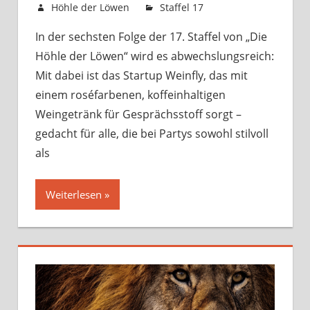
30. Mai 2025
Höhle der Löwen
Staffel 17
Kommentare
für
deaktiviert
In der sechsten Folge der 17. Staffel von „Die
Sendung
Höhle der Löwen“ wird es abwechslungsreich:
vom
02.
Mit dabei ist das Startup Weinfly, das mit
Juni
einem roséfarbenen, koffeinhaltigen
2025
Weingetränk für Gesprächsstoff sorgt –
gedacht für alle, die bei Partys sowohl stilvoll
als
Weiterlesen »