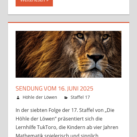
SENDUNG VOM 16. JUNI 2025
12. Juni 2025
Höhle der Löwen
Staffel 17
Kommentare
für
deaktiviert
In der siebten Folge der 17. Staffel von „Die
Sendung
Höhle der Löwen“ präsentiert sich die
vom
16.
Lernhilfe TukToro, die Kindern ab vier Jahren
Juni
Mathematik spielerisch und sinnlich