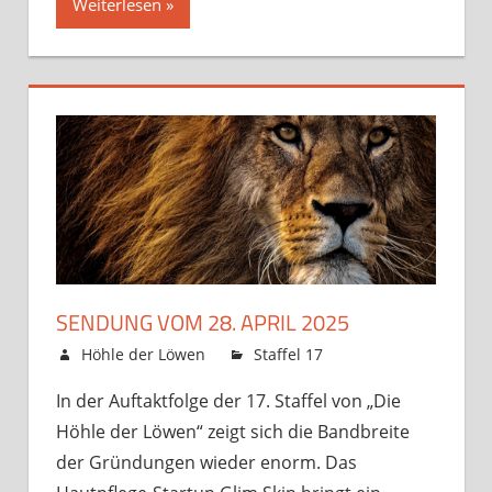
Weiterlesen »
SENDUNG VOM 28. APRIL 2025
24. April 2025
Höhle der Löwen
Staffel 17
Kommentare
für
deaktiviert
In der Auftaktfolge der 17. Staffel von „Die
Sendung
Höhle der Löwen“ zeigt sich die Bandbreite
vom
28.
der Gründungen wieder enorm. Das
April