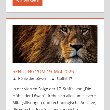
Weiterlesen »
SENDUNG VOM 19. MAI 2025
16. Mai 2025
Höhle der Löwen
Staffel 17
Kommentare
für
deaktiviert
In der vierten Folge der 17. Staffel von „Die
Sendung
Höhle der Löwen“ dreht sich alles um clevere
vom
19.
Alltagslösungen und technologische Ansätze,
Mai
die verschiedenste Lebensbereiche