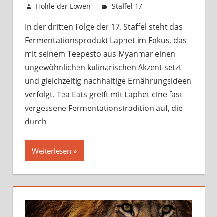
8. Mai 2025
Höhle der Löwen
Staffel 17
Kommentare
für
deaktiviert
In der dritten Folge der 17. Staffel steht das
Sendung
Fermentationsprodukt Laphet im Fokus, das
vom
12.
mit seinem Teepesto aus Myanmar einen
Mai
ungewöhnlichen kulinarischen Akzent setzt
2025
und gleichzeitig nachhaltige Ernährungsideen
verfolgt. Tea Eats greift mit Laphet eine fast
vergessene Fermentationstradition auf, die
durch
Weiterlesen »