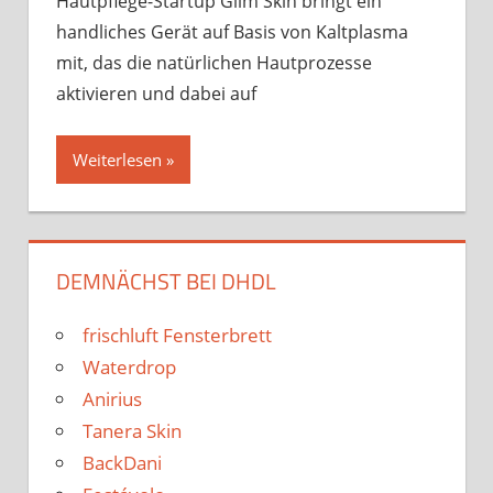
Hautpflege-Startup Glim Skin bringt ein
2025
handliches Gerät auf Basis von Kaltplasma
mit, das die natürlichen Hautprozesse
aktivieren und dabei auf
Weiterlesen »
DEMNÄCHST BEI DHDL
frischluft Fensterbrett
Waterdrop
Anirius
Tanera Skin
BackDani