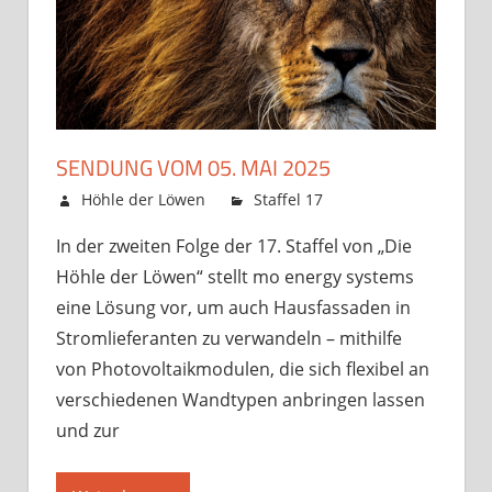
SENDUNG VOM 05. MAI 2025
3. Mai 2025
Höhle der Löwen
Staffel 17
Kommentare
für
deaktiviert
In der zweiten Folge der 17. Staffel von „Die
Sendung
Höhle der Löwen“ stellt mo energy systems
vom
05.
eine Lösung vor, um auch Hausfassaden in
Mai
Stromlieferanten zu verwandeln – mithilfe
2025
von Photovoltaikmodulen, die sich flexibel an
verschiedenen Wandtypen anbringen lassen
und zur