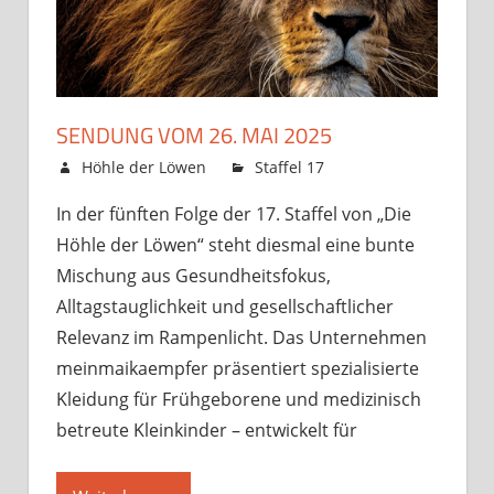
SENDUNG VOM 26. MAI 2025
23. Mai 2025
Höhle der Löwen
Staffel 17
Kommentare
für
deaktiviert
In der fünften Folge der 17. Staffel von „Die
Sendung
Höhle der Löwen“ steht diesmal eine bunte
vom
26.
Mischung aus Gesundheitsfokus,
Mai
Alltagstauglichkeit und gesellschaftlicher
2025
Relevanz im Rampenlicht. Das Unternehmen
meinmaikaempfer präsentiert spezialisierte
Kleidung für Frühgeborene und medizinisch
betreute Kleinkinder – entwickelt für