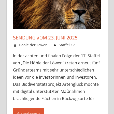
SENDUNG VOM 23. JUNI 2025
18. Juni 2025
Höhle der Löwen
Staffel 17
Kommentare
für
deaktiviert
In der achten und finalen Folge der 17. Staffel
Sendung
von „Die Höhle der Löwen“ treten erneut fünf
vom
23.
Gründerteams mit sehr unterschiedlichen
Juni
Ideen vor die Investorinnen und Investoren.
2025
Das Biodiversitätsprojekt Artenglück möchte
mit digital unterstützten Maßnahmen
brachliegende Flächen in Rückzugsorte für
Weiterlesen »