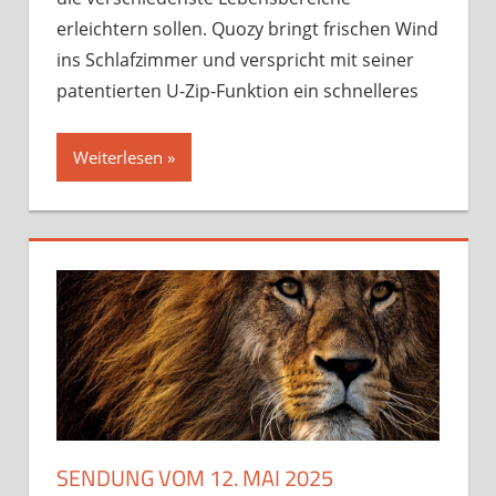
2025
erleichtern sollen. Quozy bringt frischen Wind
ins Schlafzimmer und verspricht mit seiner
patentierten U-Zip-Funktion ein schnelleres
Weiterlesen »
SENDUNG VOM 12. MAI 2025