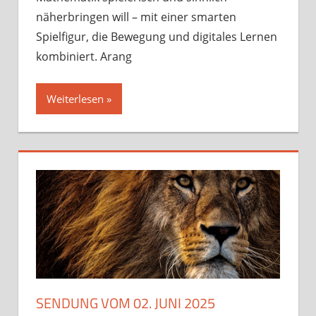
2025
näherbringen will – mit einer smarten
Spielfigur, die Bewegung und digitales Lernen
kombiniert. Arang
Weiterlesen »
SENDUNG VOM 02. JUNI 2025