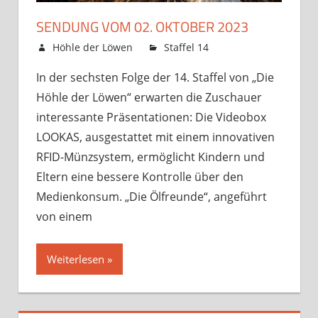
SENDUNG VOM 02. OKTOBER 2023
30. September 2023
Höhle der Löwen
Staffel 14
Kommentare
für
deaktiviert
In der sechsten Folge der 14. Staffel von „Die
Sendung
Höhle der Löwen“ erwarten die Zuschauer
vom
02.
interessante Präsentationen: Die Videobox
Oktober
LOOKAS, ausgestattet mit einem innovativen
2023
RFID-Münzsystem, ermöglicht Kindern und
Eltern eine bessere Kontrolle über den
Medienkonsum. „Die Ölfreunde“, angeführt
von einem
Weiterlesen »