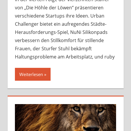
Sendung
von „Die Höhle der Löwen“ präsentieren
vom
18.
verschiedene Startups ihre Ideen. Urban
Septemb
Challenger bietet ein aufregendes Städte-
2023
Herausforderungs-Spiel, NuNi Silikonpads
verbessern den Stillkomfort für stillende
Frauen, der Sturfer Stuhl bekämpft
Haltungsprobleme am Arbeitsplatz, und ruby
Weiterlesen »