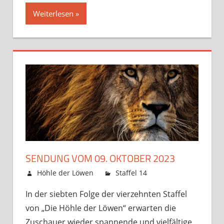
Weiterlesen »
SENDUNG VOM 09. OKTOBER 2023
6. Oktober 2023
Höhle der Löwen
Staffel 14
Kommentare
für
deaktiviert
In der siebten Folge der vierzehnten Staffel
Sendung
von „Die Höhle der Löwen“ erwarten die
vom
09.
Zuschauer wieder spannende und vielfältige