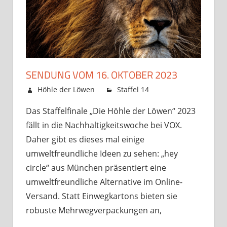
SENDUNG VOM 16. OKTOBER 2023
11. Oktober 2023
Höhle der Löwen
Staffel 14
Kommentare
für
deaktiviert
Das Staffelfinale „Die Höhle der Löwen“ 2023
Sendung
fällt in die Nachhaltigkeitswoche bei VOX.
vom
16.
Daher gibt es dieses mal einige
Oktober
umweltfreundliche Ideen zu sehen: „hey
2023
circle“ aus München präsentiert eine
umweltfreundliche Alternative im Online-
Versand. Statt Einwegkartons bieten sie
robuste Mehrwegverpackungen an,