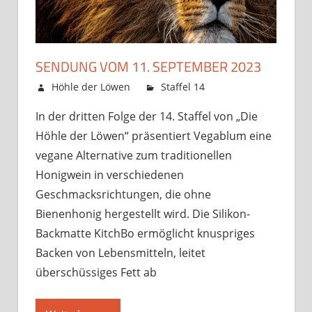
SENDUNG VOM 11. SEPTEMBER 2023
8. September 2023
Höhle der Löwen
Staffel 14
Kommentare
für
deaktiviert
In der dritten Folge der 14. Staffel von „Die
Sendung
Höhle der Löwen“ präsentiert Vegablum eine
vom
11.
vegane Alternative zum traditionellen
Septemb
Honigwein in verschiedenen
2023
Geschmacksrichtungen, die ohne
Bienenhonig hergestellt wird. Die Silikon-
Backmatte KitchBo ermöglicht knuspriges
Backen von Lebensmitteln, leitet
überschüssiges Fett ab