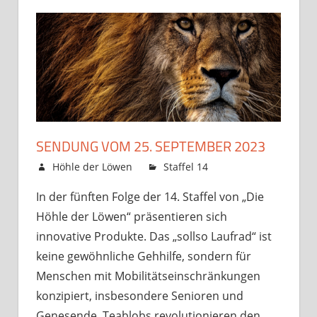
SENDUNG VOM 25. SEPTEMBER 2023
23. September 2023
Höhle der Löwen
Staffel 14
Kommentare
für
deaktiviert
In der fünften Folge der 14. Staffel von „Die
Sendung
Höhle der Löwen“ präsentieren sich
vom
25.
innovative Produkte. Das „sollso Laufrad“ ist
Septemb
keine gewöhnliche Gehhilfe, sondern für
2023
Menschen mit Mobilitätseinschränkungen
konzipiert, insbesondere Senioren und
Genesende. Teablobs revolutionieren den