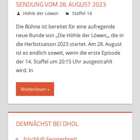
SENDUNG VOM 28. AUGUST 2023
25. August 2023
Höhle der Löwen
Staffel 14
Kommentare
für
deaktiviert
Die Bühne ist bereitet für eine aufregende
Sendung
neue Runde von „Die Höhle der Löwen„, die in
vom
28.
die Herbstsaison 2023 startet. Am 28. August
August
ist es endlich soweit, wenn die erste Episode
2023
der 14. Staffel um 20:15 Uhr ausgestrahlt
wird. In
Weiterlesen »
DEMNÄCHST BEI DHDL
frischluft Fensterbrett