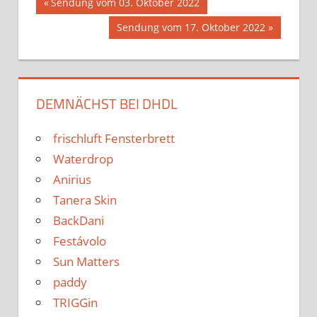
Beitrags-
Vorheriger
Sendung vom 03. Oktober 2022
Beitrag:
Nächster
Sendung vom 17. Oktober 2022
Navigation
Beitrag:
DEMNÄCHST BEI DHDL
frischluft Fensterbrett
Waterdrop
Anirius
Tanera Skin
BackDani
Festávolo
Sun Matters
paddy
TRIGGin