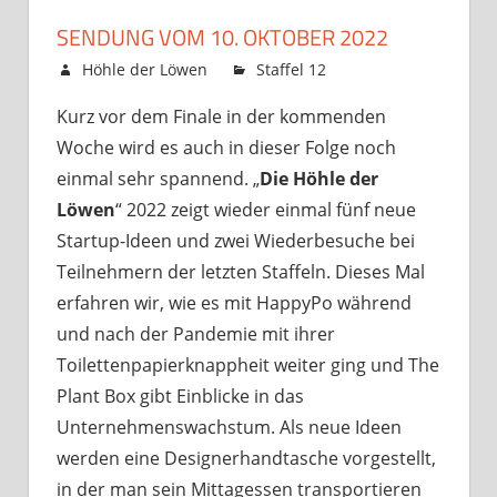
SENDUNG VOM 10. OKTOBER 2022
6. Oktober 2022
Höhle der Löwen
Staffel 12
Kommentare
für
deaktiviert
Kurz vor dem Finale in der kommenden
Sendung
Woche wird es auch in dieser Folge noch
vom
10.
einmal sehr spannend. „
Die Höhle der
Oktober
Löwen
“ 2022 zeigt wieder einmal fünf neue
2022
Startup-Ideen und zwei Wiederbesuche bei
Teilnehmern der letzten Staffeln. Dieses Mal
erfahren wir, wie es mit HappyPo während
und nach der Pandemie mit ihrer
Toilettenpapierknappheit weiter ging und The
Plant Box gibt Einblicke in das
Unternehmenswachstum. Als neue Ideen
werden eine Designerhandtasche vorgestellt,
in der man sein Mittagessen transportieren