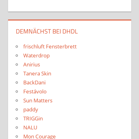
DEMNÄCHST BEI DHDL
frischluft Fensterbrett
Waterdrop
Anirius
Tanera Skin
BackDani
Festávolo
Sun Matters
paddy
TRIGGin
NALU
Mon Courage