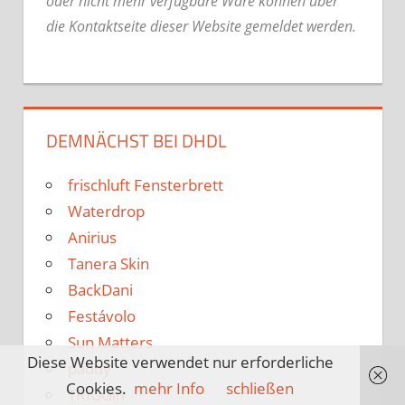
oder nicht mehr verfügbare Ware können über
die Kontaktseite dieser Website gemeldet werden.
DEMNÄCHST BEI DHDL
frischluft Fensterbrett
Waterdrop
Anirius
Tanera Skin
BackDani
Festávolo
Sun Matters
Diese Website verwendet nur erforderliche
paddy
Cookies.
mehr Info
schließen
TRIGGin