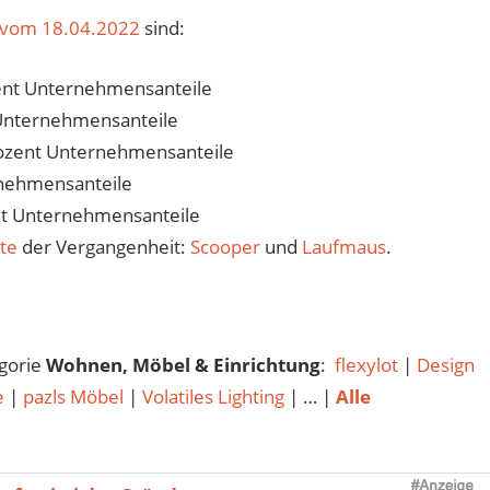
vom 18.04.2022
sind:
ent Unternehmensanteile
 Unternehmensanteile
rozent Unternehmensanteile
rnehmensanteile
nt Unternehmensanteile
te
der Vergangenheit:
Scooper
und
Laufmaus
.
egorie
Wohnen, Möbel & Einrichtung
:
flexylot
|
Design
e
|
pazls Möbel
|
Volatiles Lighting
| … |
Alle