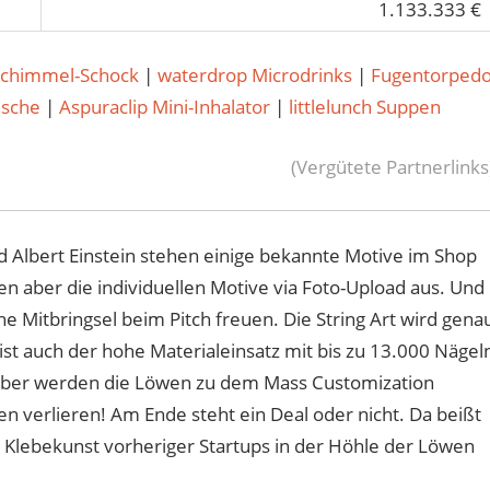
1.133.333 €
Schimmel-Schock
|
waterdrop Microdrinks
|
Fugentorped
usche
|
Aspuraclip Mini-Inhalator
|
littlelunch Suppen
(Vergütete Partnerlinks
d Albert Einstein stehen einige bekannte Motive im Shop
en aber die individuellen Motive via Foto-Upload aus. Und
he Mitbringsel beim Pitch freuen. Die String Art wird gena
st auch der hohe Materialeinsatz mit bis zu 13.000 Nägel
aber werden die Löwen zu dem Mass Customization
en verlieren! Am Ende steht ein Deal oder nicht. Da beißt
e Klebekunst vorheriger Startups in der Höhle der Löwen