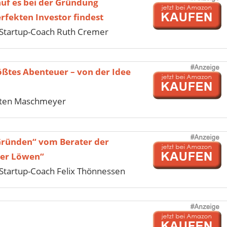
uf es bei der Gründung
fekten Investor findest
Startup-Coach Ruth Cremer
ößtes Abenteuer – von der Idee
sten Maschmeyer
Gründen“ vom Berater der
der Löwen“
tartup-Coach Felix Thönnessen